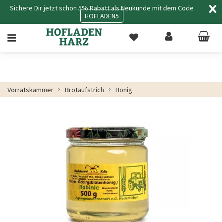
Sichere Dir jetzt schon 5% Rabatt als Neukunde mit dem Code
HOFLADEN5
Vorratskammer
Brotaufstrich
Honig