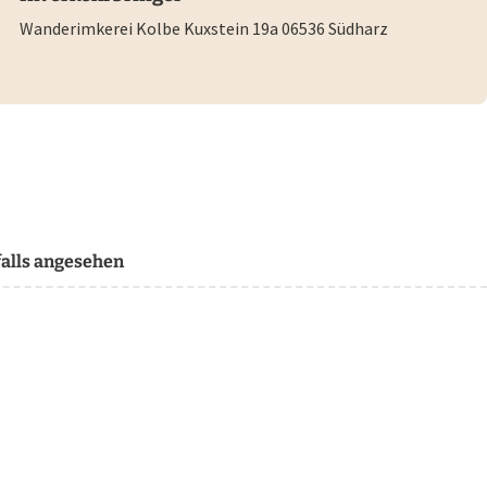
Wanderimkerei Kolbe Kuxstein 19a 06536 Südharz
alls angesehen