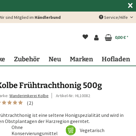
Wir sind Mitglied im
Händlerbund
Service/Hilfe
0,00 € *
ke
Zubehör
Neu
Marken
Hofladen
Kolbe Frühtrachthonig 500g
arke:
Wanderimkerei Kolbe
Artikel-Nr.:
HL10082
(
2
)
rühtrachthonig ist eine seltene Honigspezialität und wird in
en Obstplantagen der Harzregion geerntet.
Ohne
Vegetarisch
Konservierungsmittel