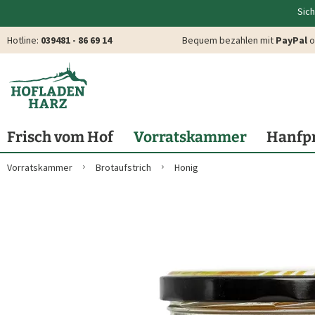
Sich
Hotline:
039481 - 86 69 14
Bequem bezahlen mit
PayPal
o
Frisch vom Hof
Vorratskammer
Hanfp
Vorratskammer
Brotaufstrich
Honig