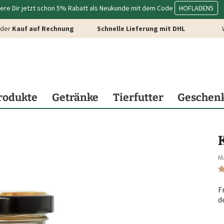
ere Dir jetzt schon 5% Rabatt als Neukunde mit dem Code
HOFLADEN5
der
Kauf auf Rechnung
Schnelle Lieferung mit DHL
rodukte
Getränke
Tierfutter
Geschen
M
F
d