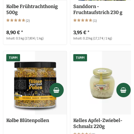
Kolbe Frühtrachthonig
Sanddorn -
500g
Fruchtaufstrich 230 g
(
2
)
(
1
)
8,90 € *
3,95 € *
Inhalt: 0.5 kg
(17,80 € / 1 kg)
Inhalt: 0.23 kg
(17,17 € / 1 kg)
TIPP!
TIPP!
Kolbe Blütenpollen
Kelles Apfel-Zwiebel-
Schmalz 220g