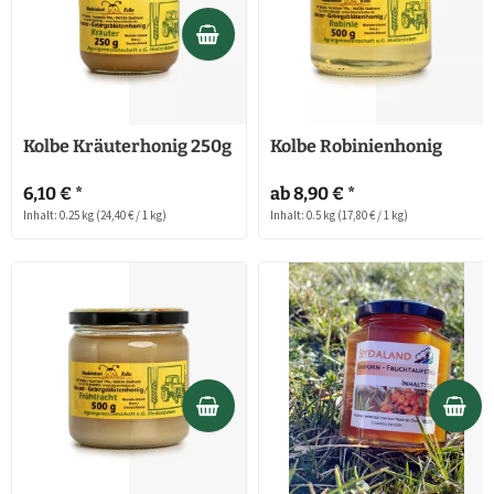
Kolbe Kräuterhonig 250g
Kolbe Robinienhonig
6,10 € *
ab 8,90 € *
Inhalt: 0.25 kg
(24,40 € / 1 kg)
Inhalt: 0.5 kg
(17,80 € / 1 kg)