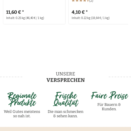
(
2
)
11,60 € *
4,10 € *
Inhalt: 0.25 kg
(46,40 € / 1 kg)
Inhalt: 0.22 kg
(18,64 € / 1 kg)
UNSERE
VERSPRECHEN
Regionale
Frische
Faire Preise
Produkte
Qualität
Für Bauern &
Kunden.
Weil Gutes meistens
Die man schmecken
so nah ist.
& sehen kann.