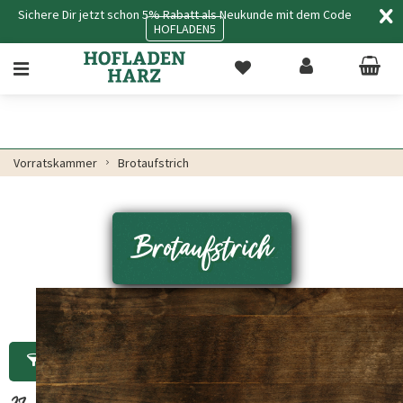
Sichere Dir jetzt schon 5% Rabatt als Neukunde mit dem Code
HOFLADEN5
Vorratskammer
Brotaufstrich
Brotaufstrich
Filtern