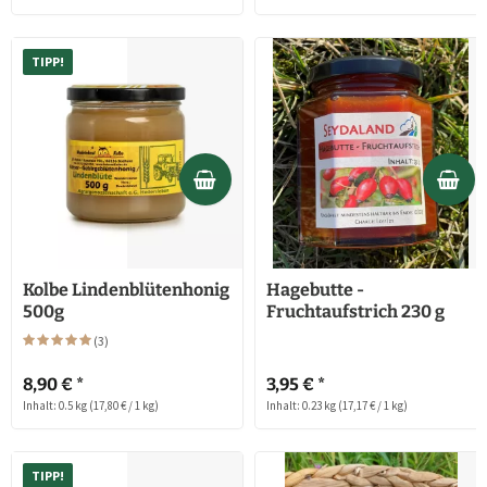
TIPP!
Kolbe Lindenblütenhonig
Hagebutte -
500g
Fruchtaufstrich 230 g
(
3
)
8,90 € *
3,95 € *
Inhalt: 0.5 kg
(17,80 € / 1 kg)
Inhalt: 0.23 kg
(17,17 € / 1 kg)
TIPP!