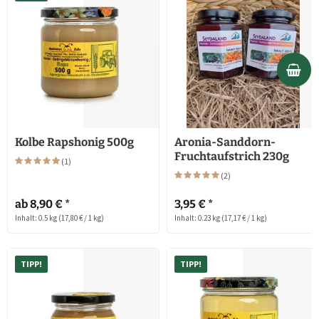
Kolbe Rapshonig 500g
Aronia-Sanddorn-
Fruchtaufstrich 230g
(
1
)
(
2
)
ab 8,90 € *
3,95 € *
Inhalt: 0.5 kg
(17,80 € / 1 kg)
Inhalt: 0.23 kg
(17,17 € / 1 kg)
TIPP!
TIPP!