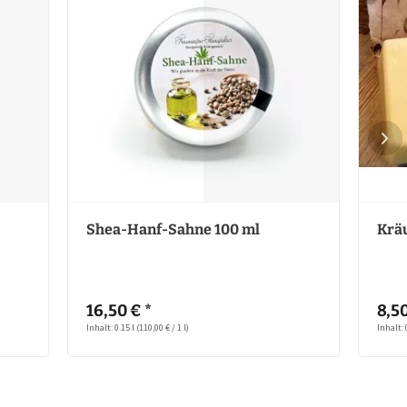
Shea-Hanf-Sahne 100 ml
Kräu
16,50 € *
8,50
Inhalt: 0.15 l
(110,00 € / 1 l)
Inhalt: 