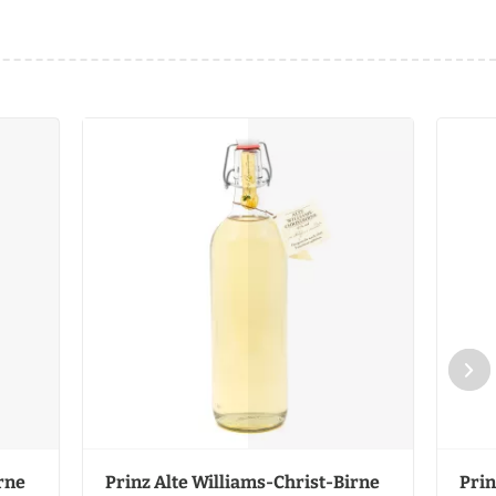
rne
Prinz Alte Williams-Christ-Birne
Prin