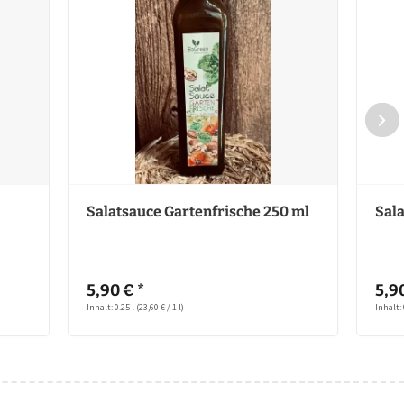
Salatsauce Gartenfrische 250 ml
Sala
5,90 € *
5,90
Inhalt: 0.25 l
(23,60 € / 1 l)
Inhalt: 