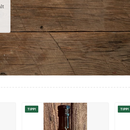
lt
TIPP!
TIPP!