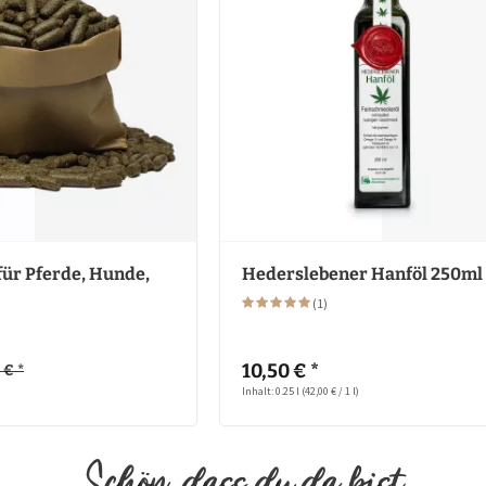
für Pferde, Hunde,
Hederslebener Hanföl 250ml
(
1
)
10,50 € *
 € *
Inhalt: 0.25 l
(42,00 € / 1 l)
Schön, dass du da bist.