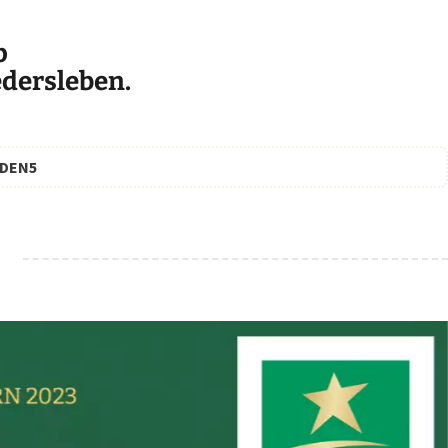
p
edersleben.
DEN5