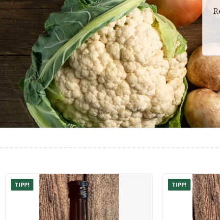
R
TIPP!
TIPP!