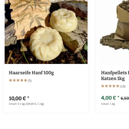
Haarseife Hanf 100g
Hanfpellets 
Katzen 1kg
(
5
)
(
19
)
4,00 € *
10,00 € *
6,50
Inhalt: 0.1 kg
(100,00 € / 1 kg)
Inhalt: 1 kg