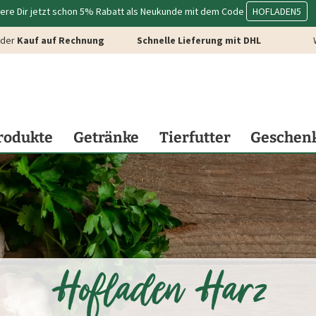
ere Dir jetzt schon 5% Rabatt als Neukunde mit dem Code
HOFLADEN5
der
Kauf auf Rechnung
Schnelle Lieferung mit DHL
rodukte
Getränke
Tierfutter
Geschen
Hofladen Harz