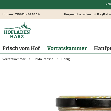
Sich
Hotline:
039481 - 86 69 14
Bequem bezahlen mit
PayPal
o
Frisch vom Hof
Vorratskammer
Hanfp
Vorratskammer
Brotaufstrich
Honig