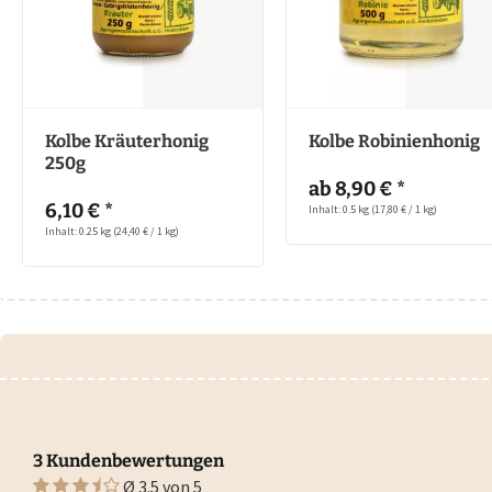
Kolbe Kräuterhonig
Kolbe Robinienhonig
250g
ab 8,90 € *
6,10 € *
Inhalt: 0.5 kg
(17,80 € / 1 kg)
Inhalt: 0.25 kg
(24,40 € / 1 kg)
3 Kundenbewertungen
Ø 3.5 von 5