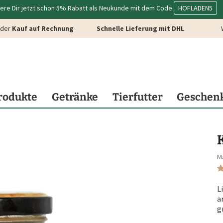
ere Dir jetzt schon 5% Rabatt als Neukunde mit dem Code
HOFLADEN5
der
Kauf auf Rechnung
Schnelle Lieferung mit DHL
rodukte
Getränke
Tierfutter
Geschen
M
L
a
g