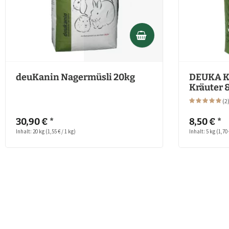
deuKanin Nagermüsli 20kg
DEUKA K
Kräuter &
(
2
30,90 € *
8,50 € *
Inhalt: 20 kg
(1,55 € / 1 kg)
Inhalt: 5 kg
(1,70 