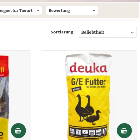
eignet für Tierart
Bewertung
& mehr
Geflügel
& mehr
Sortierung:
Gänse & Enten
& mehr
Legehennen
& mehr
Nager
Pferde
Rassetauben