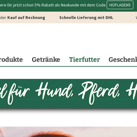
ere Dir jetzt schon 5% Rabatt als Neukunde mit dem Code
HOFLADEN5
der
Kauf auf Rechnung
Schnelle Lieferung mit DHL
rodukte
Getränke
Tierfutter
Geschen
tel für Hund, Pferd, 