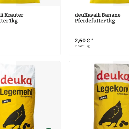
li Kräuter
deuKavalli Banane
ter 1kg
Pferdefutter 1kg
)
2,60 € *
Inhalt: 1 kg