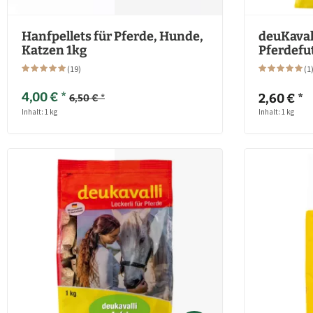
Hanfpellets für Pferde, Hunde,
deuKaval
Katzen 1kg
Pferdefut
(
19
)
(
1
4,00 € *
2,60 € *
6,50 € *
Inhalt: 1 kg
Inhalt: 1 kg