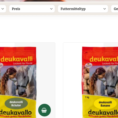
Preis
Futtermitteltyp
Ge
en
Alleinfuttermittel
von
bis
2,60 €
30,90 €
Ergänzungsfuttermittel
Pellets