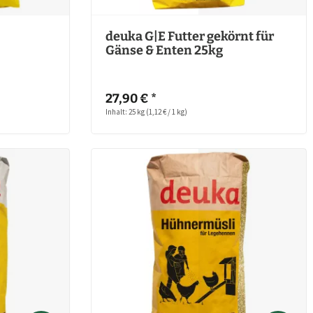
deuka G|E Futter gekörnt für
Gänse & Enten 25kg
27,90 € *
Inhalt: 25 kg
(1,12 € / 1 kg)