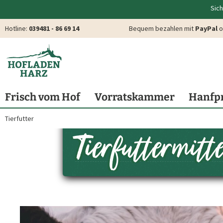
Sich
Hotline:
039481 - 86 69 14
Bequem bezahlen mit
PayPal
o
Frisch vom Hof
Vorratskammer
Hanfp
Tierfutter
Tierfuttermit