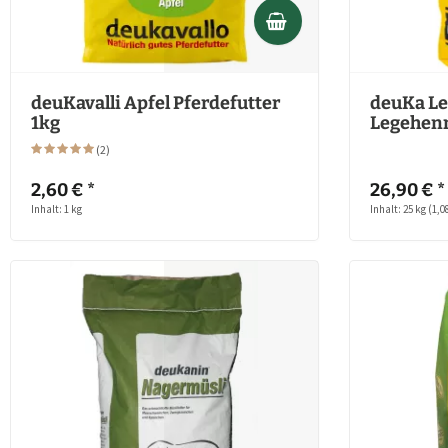
deuKavalli Apfel Pferdefutter
deuKa Le
1kg
Legehen
(
2
)
2,60 € *
26,90 € *
Inhalt: 1 kg
Inhalt: 25 kg
(1,08