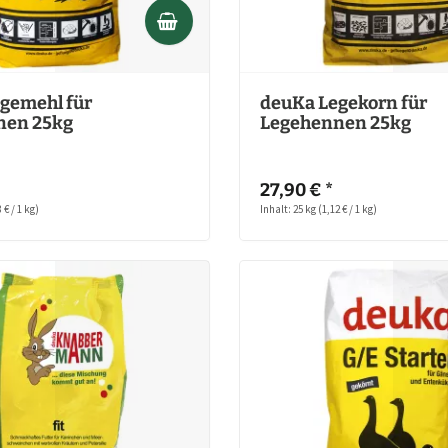
gemehl für
deuKa Legekorn für
nen 25kg
Legehennen 25kg
27,90 € *
 € / 1 kg)
Inhalt: 25 kg
(1,12 € / 1 kg)