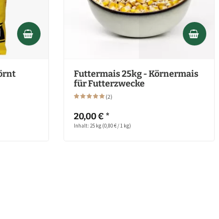
örnt
Futtermais 25kg - Körnermais
für Futterzwecke
(
2
)
20,00 € *
Inhalt: 25 kg
(0,80 € / 1 kg)