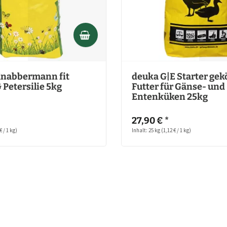
nabbermann fit
deuka G|E Starter gek
 Petersilie 5kg
Futter für Gänse- und
Entenküken 25kg
)
27,90 € *
€ / 1 kg)
Inhalt: 25 kg
(1,12 € / 1 kg)