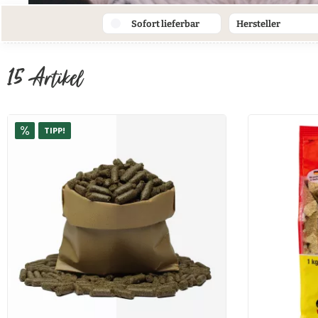
Sofort lieferbar
Hersteller
AG Hedersleb
15
Artikel
DEUKA
TIPP!