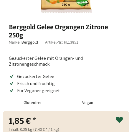
Berggold Gelee Organgen Zitrone
250g
Marke:
Berggold
Artikel-Nr.:
HL13851
Gezuckerter Gelee mit Orangen- und
Zitronengeschmack.
Gezuckerter Gelee
Frisch und fruchtig
Für Veganer geeignet
Glutenfrei
Vegan
1,85 € *
Inhalt:
0.25 kg (7,40 € * / 1 kg)