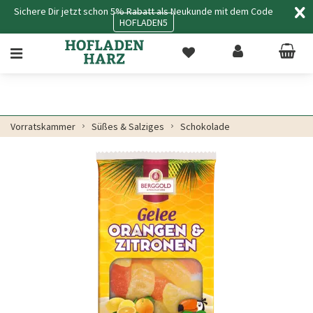
Sichere Dir jetzt schon 5% Rabatt als Neukunde mit dem Code
HOFLADEN5
Vorratskammer
Süßes & Salziges
Schokolade