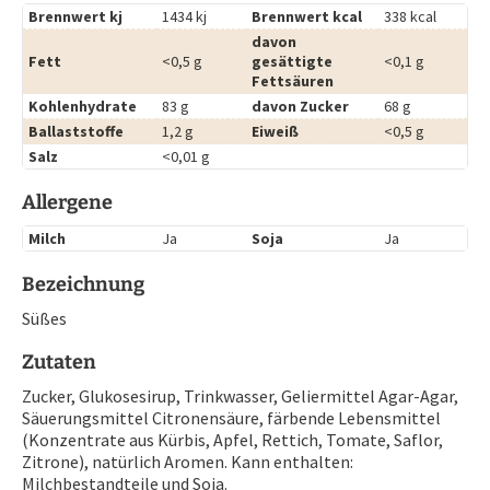
Brennwert kj
1434 kj
Brennwert kcal
338 kcal
davon
Fett
<0,5 g
gesättigte
<0,1 g
Fettsäuren
Kohlenhydrate
83 g
davon Zucker
68 g
Ballaststoffe
1,2 g
Eiweiß
<0,5 g
Salz
<0,01 g
Allergene
Milch
Ja
Soja
Ja
Bezeichnung
Süßes
Zutaten
Zucker, Glukosesirup, Trinkwasser, Geliermittel Agar-Agar,
Säuerungsmittel Citronensäure, färbende Lebensmittel
(Konzentrate aus Kürbis, Apfel, Rettich, Tomate, Saflor,
Zitrone), natürlich Aromen. Kann enthalten:
Milchbestandteile und Soja.