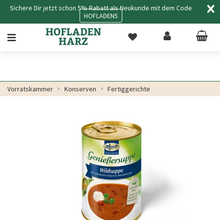
Sichere Dir jetzt schon 5% Rabatt als Neukunde mit dem Code
HOFLADEN5
Vorratskammer
Konserven
Fertiggerichte