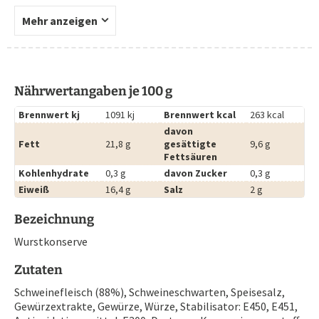
Mehr anzeigen
Nährwertangaben je 100 g
Brennwert kj
1091 kj
Brennwert kcal
263 kcal
davon
Fett
21,8 g
gesättigte
9,6 g
Fettsäuren
Kohlenhydrate
0,3 g
davon Zucker
0,3 g
Eiweiß
16,4 g
Salz
2 g
Bezeichnung
Wurstkonserve
Zutaten
Schweinefleisch (88%), Schweineschwarten, Speisesalz,
Gewürzextrakte, Gewürze, Würze, Stabilisator: E450, E451,