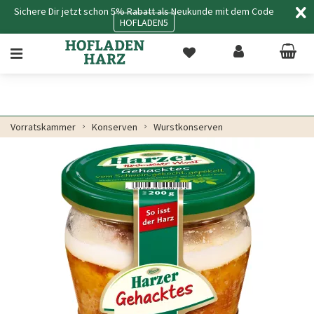
Sichere Dir jetzt schon 5% Rabatt als Neukunde mit dem Code
HOFLADEN5
Vorratskammer
Konserven
Wurstkonserven