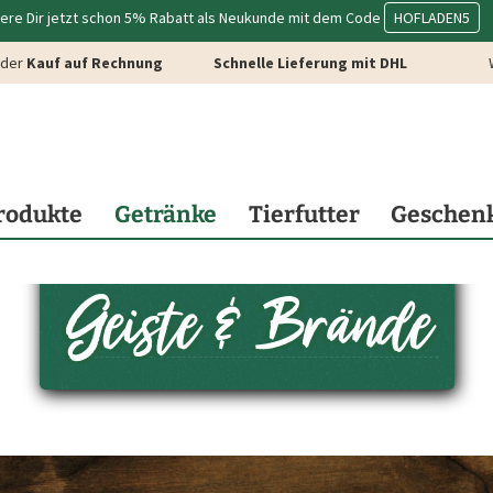
ere Dir jetzt schon 5% Rabatt als Neukunde mit dem Code
HOFLADEN5
der
Kauf auf Rechnung
Schnelle Lieferung mit DHL
rodukte
Getränke
Tierfutter
Geschen
Geiste & Brände