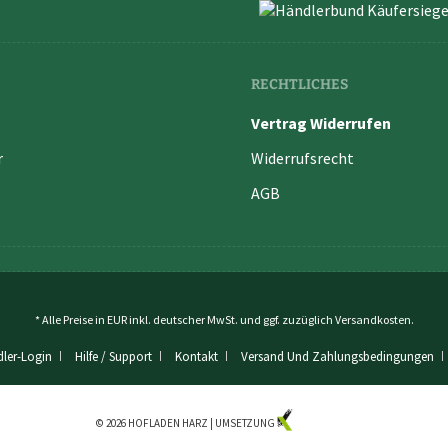
RECHTLICHES
Vertrag Widerrufen
r
Widerrufsrecht
AGB
* Alle Preise in EUR inkl. deutscher MwSt. und ggf. zuzüglich
Versandkosten
.
ler-Login
Hilfe / Support
Kontakt
Versand Und Zahlungsbedingungen
© 2026 HOFLADEN HARZ | UMSETZUNG
KUZO MEDIA