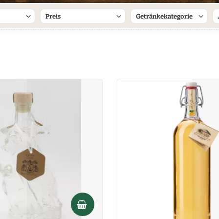
Preis
Getränkekategorie
aktur
Spirituose
von
bis
1,50 €
33,50 €
ei
grotechnik