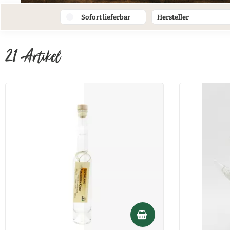
Sofort lieferbar
Hersteller
Harzer Likörmanuf
21
Artikel
Prinz Fein-Brenner
Seydaland Bio & A