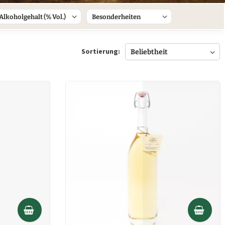
Alkoholgehalt (% Vol.)
Besonderheiten
34%
die Flaschenform
Sortierung:
40%
Enthält Alkohol
41%
Traditionsbrennerei
51%