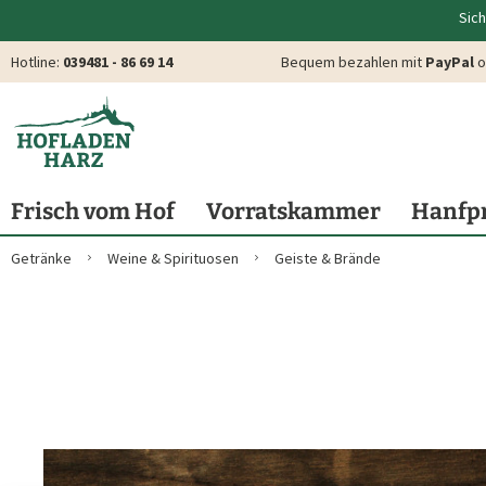
Sich
Hotline:
039481 - 86 69 14
Bequem bezahlen mit
PayPal
o
Frisch vom Hof
Vorratskammer
Hanfp
Getränke
Weine & Spirituosen
Geiste & Brände