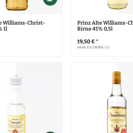
e Williams-Christ-
Prinz Alte Williams-Ch
 1l
Birne 41% 0,5l
19,50 € *
Inhalt: 0.5 l
(39,00 € / 1 l)