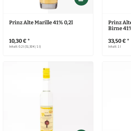
Prinz Alte Marille 41% 0,2l
Prinz Alt
Birne 41%
10,30 € *
33,50 € *
Inhalt: 0.2 l
(51,50 € / 1 l)
Inhalt: 1 l