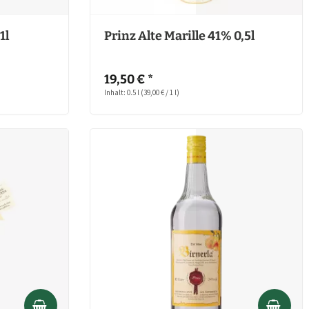
1l
Prinz Alte Marille 41% 0,5l
19,50 € *
Inhalt: 0.5 l
(39,00 € / 1 l)