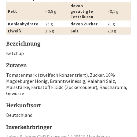
davon
Fett
<0,5 g
gesättigte
<0,1 g
Fettsäuren
Kohlenhydrate
25 g
davon Zucker
23 g
Eiweiß
1,6 g
Salz
2,0 g
Bezeichnung
Ketchup
Zutaten
Tomatenmark (zweifach konzentriert), Zucker, 10%
Magdeburger Honig, Branntweinessig, Kalahari Salz,
Maisstärke, Farbstoff E150c (Zuckercouleur), Raucharoma,
Gewürze
Herkunftsort
Deutschland
Inverkehrbringer
Jahns & Jahns GbR Siriusweg 14 39118 Magdeburg