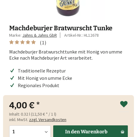
Machdeburjer Bratwurscht Tunke
Marke:
Jahns & Jahns GbR
Artikel-Nr.:
HL12678
(
1
)
Machdeburjer Bratwurschttunke mit Honig von umme
Ecke nach Machdeburjer Art verarbeitet.
Traditionelle Rezeptur
Mit Honig von umme Ecke
Regionales Produkt
4,00 € *
Inhalt:
0.32 l (12,50 € * / 1 l)
inkl. MwSt.
zzgl. Versandkosten
In den
Warenkorb