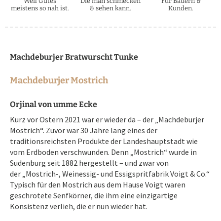
Weil Gutes
Die man schmecken
Für Bauern &
meistens so nah ist.
& sehen kann.
Kunden.
Machdeburjer Bratwurscht Tunke
Machdeburjer Mostrich
Orjinal von umme Ecke
Kurz vor Ostern 2021 war er wieder da – der „Machdeburjer
Mostrich“. Zuvor war 30 Jahre lang eines der
traditionsreichsten Produkte der Landeshauptstadt wie
vom Erdboden verschwunden. Denn „Mostrich“ wurde in
Sudenburg seit 1882 hergestellt – und zwar von
der „Mostrich-, Weinessig- und Essigspritfabrik Voigt & Co.“
Typisch für den Mostrich aus dem Hause Voigt waren
geschrotete Senfkörner, die ihm eine einzigartige
Konsistenz verlieh, die er nun wieder hat.