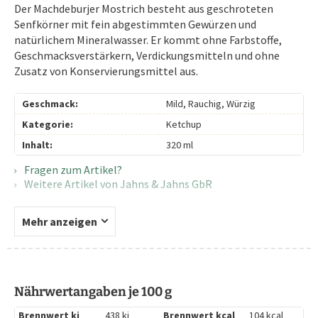
Der Machdeburjer Mostrich besteht aus geschroteten
Senfkörner mit fein abgestimmten Gewürzen und
natürlichem Mineralwasser. Er kommt ohne Farbstoffe,
Geschmacksverstärkern, Verdickungsmitteln und ohne
Zusatz von Konservierungsmittel aus.
Geschmack:
Mild, Rauchig, Würzig
Kategorie:
Ketchup
Inhalt:
320 ml
Fragen zum Artikel?
Weitere Artikel von Jahns & Jahns GbR
Mehr anzeigen
Nährwertangaben je 100 g
Brennwert kj
438 kj
Brennwert kcal
104 kcal