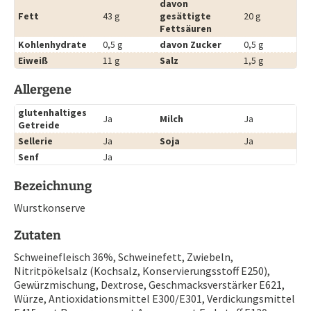
davon
Fett
43 g
gesättigte
20 g
Fettsäuren
Kohlenhydrate
0,5 g
davon Zucker
0,5 g
Eiweiß
11 g
Salz
1,5 g
Allergene
glutenhaltiges
Ja
Milch
Ja
Getreide
Sellerie
Ja
Soja
Ja
Senf
Ja
Bezeichnung
Wurstkonserve
Zutaten
Schweinefleisch 36%, Schweinefett, Zwiebeln,
Nitritpökelsalz (Kochsalz, Konservierungsstoff E250),
Gewürzmischung, Dextrose, Geschmacksverstärker E621,
Würze, Antioxidationsmittel E300/E301, Verdickungsmittel