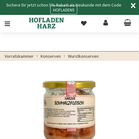
Sichere Dir jetzt schon 5% Rabatt als Neukunde mit dem Code
HOFLADEN5
Vorratskammer
Konserven
Wurstkonserven