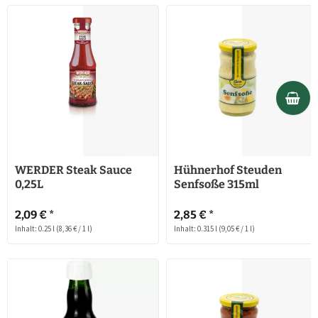
WERDER Steak Sauce
Hühnerhof Steuden
0,25L
Senfsoße 315ml
2,09 € *
2,85 € *
Inhalt: 0.25 l
(8,36 € / 1 l)
Inhalt: 0.315 l
(9,05 € / 1 l)