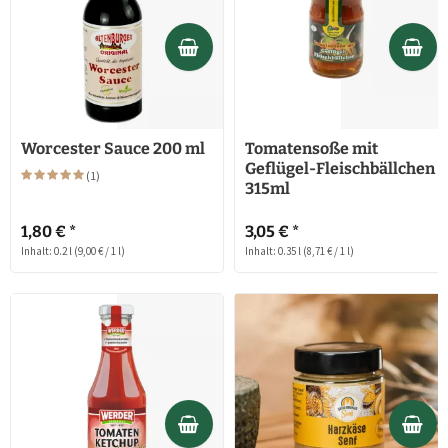
Worcester Sauce 200 ml
Tomatensoße mit
Geflügel-Fleischbällchen
(
1
)
315ml
1,80 € *
3,05 € *
Inhalt: 0.2 l
(9,00 € / 1 l)
Inhalt: 0.35 l
(8,71 € / 1 l)