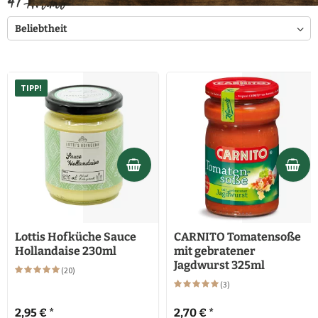
47
Artikel
TIPP!
Lottis Hofküche Sauce
CARNITO Tomatensoße
Hollandaise 230ml
mit gebratener
Jagdwurst 325ml
(
20
)
(
3
)
2,95 € *
2,70 € *