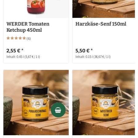
WERDER Tomaten
Harzkäse-Senf 150ml
Ketchup 450ml
(
6
)
2,55 € *
5,50 € *
Inhalt: 0.45 l
(5,67 € / 1 l)
Inhalt: 0.15 l
(36,67 € / 1 l)