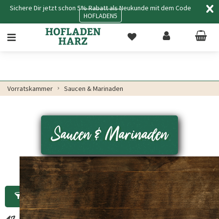
Sichere Dir jetzt schon 5% Rabatt als Neukunde mit dem Code
HOFLADEN5
Vorratskammer
Saucen & Marinaden
Saucen & Marinaden
Filtern