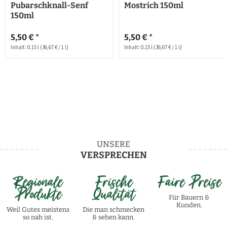
Pubarschknall-Senf
Mostrich 150ml
150ml
5,50 € *
5,50 € *
Inhalt: 0.15 l
(36,67 € / 1 l)
Inhalt: 0.15 l
(36,67 € / 1 l)
UNSERE
VERSPRECHEN
Regionale
Frische
Faire Preise
Produkte
Qualität
Für Bauern &
Kunden.
Weil Gutes meistens
Die man schmecken
so nah ist.
& sehen kann.