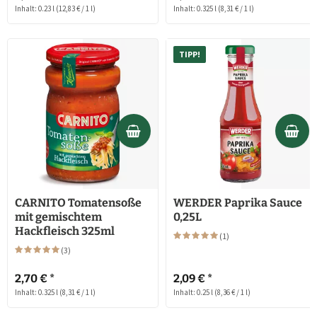
Inhalt: 0.23 l
(12,83 € / 1 l)
Inhalt: 0.325 l
(8,31 € / 1 l)
TIPP!
CARNITO Tomatensoße
WERDER Paprika Sauce
mit gemischtem
0,25L
Hackfleisch 325ml
(
1
)
(
3
)
2,70 € *
2,09 € *
Inhalt: 0.325 l
(8,31 € / 1 l)
Inhalt: 0.25 l
(8,36 € / 1 l)