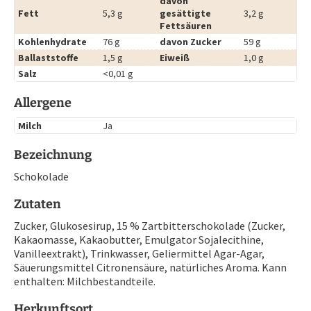
davon
Fett
5,3 g
gesättigte
3,2 g
Fettsäuren
Kohlenhydrate
76 g
davon Zucker
59 g
Ballaststoffe
1,5 g
Eiweiß
1,0 g
Salz
<0,01 g
Allergene
Milch
Ja
Bezeichnung
Schokolade
Zutaten
Zucker, Glukosesirup, 15 % Zartbitterschokolade (Zucker,
Kakaomasse, Kakaobutter, Emulgator Sojalecithine,
Vanilleextrakt), Trinkwasser, Geliermittel Agar-Agar,
Säuerungsmittel Citronensäure, natürliches Aroma. Kann
enthalten: Milchbestandteile.
Herkunftsort