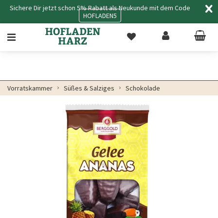
Sichere Dir jetzt schon 5% Rabatt als Neukunde mit dem Code
HOFLADEN5
Vorratskammer
Süßes & Salziges
Schokolade