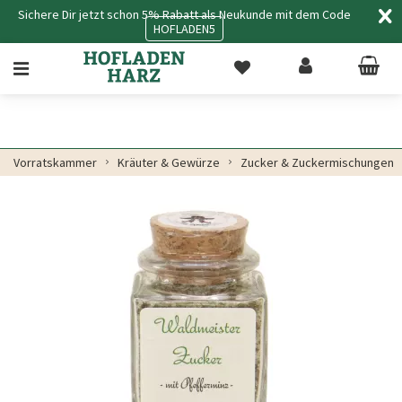
Sichere Dir jetzt schon 5% Rabatt als Neukunde mit dem Code
HOFLADEN5
Vorratskammer
Kräuter & Gewürze
Zucker & Zuckermischungen