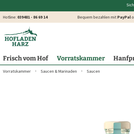
Sich
Hotline:
039481 - 86 69 14
Bequem bezahlen mit
PayPal
o
Frisch vom Hof
Vorratskammer
Hanfp
Vorratskammer
Saucen & Marinaden
Saucen