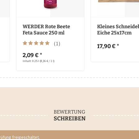
WERDER Rote Beete
Kleines Schneide
Feta Sauce 250 ml
Eiche 25x17cm
(
1
)
17,90 € *
2,09 € *
Inhalt: 0.25 l
(8,36 € / 1 l)
BEWERTUNG
SCHREIBEN
fung freigeschaltet.