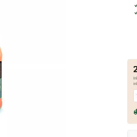
In
in