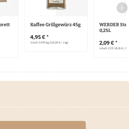
brett
Kaffee Grillgewürz 45g
WERDER Stea
0,25L
4,95 € *
2,09 € *
Inhalt: 0.045 kg
(110,00 € / 1 kg)
Inhalt: 0.25 l
(8,36 € / 1 l)