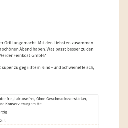
d der Grill angemacht. Mit den Liebsten zusammen
en schönen Abend haben. Was passt besser zu den
r Werder Feinkost GmbH?
t super zu gegrilltem Rind - und Schweinefleisch,
utenfrei, Laktosefrei, Ohne Geschmacksverstärker,
ne Konservierungsmittel
rzig
0ml