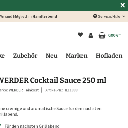
Wir sind Mitglied im
Händlerbund
Service/Hilfe
0,00 € *
ke
Zubehör
Neu
Marken
Hofladen
WERDER Cocktail Sauce 250 ml
arke:
WERDER Feinkost
Artikel-Nr.:
HL11888
ine cremige und aromatische Sauce für den nächsten
rillabend.
Für den nächsten Grillabend