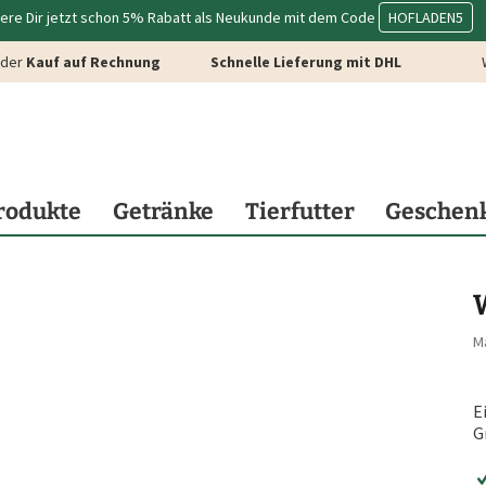
ere Dir jetzt schon 5% Rabatt als Neukunde mit dem Code
HOFLADEN5
der
Kauf auf Rechnung
Schnelle Lieferung mit DHL
rodukte
Getränke
Tierfutter
Geschen
M
E
G