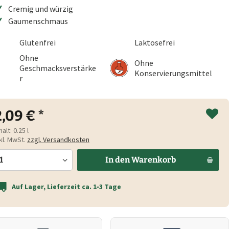
Cremig und würzig
Gaumenschmaus
Glutenfrei
Laktosefrei
Ohne
Ohne
Geschmacksverstärke
Konservierungsmittel
r
2,09 € *
halt:
0.25 l
kl. MwSt.
zzgl. Versandkosten
In den
Warenkorb
Auf Lager, Lieferzeit ca. 1‑3 Tage