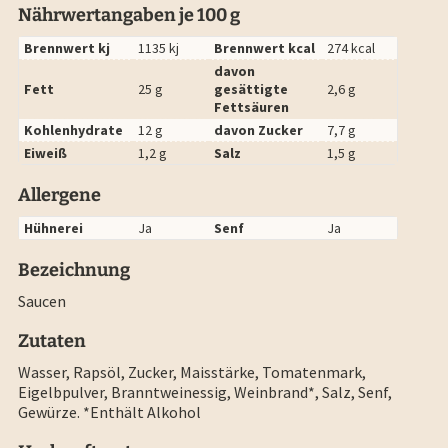
Nährwertangaben je 100 g
Brennwert kj
1135 kj
Brennwert kcal
274 kcal
davon
Fett
25 g
gesättigte
2,6 g
Fettsäuren
Kohlenhydrate
12 g
davon Zucker
7,7 g
Eiweiß
1,2 g
Salz
1,5 g
Allergene
Hühnerei
Ja
Senf
Ja
Bezeichnung
Saucen
Zutaten
Wasser, Rapsöl, Zucker, Maisstärke, Tomatenmark,
Eigelbpulver, Branntweinessig, Weinbrand*, Salz, Senf,
Gewürze. *Enthält Alkohol