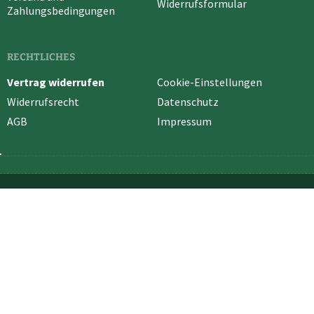
Widerrufsformular
Zahlungsbedingungen
RECHTLICHES
Vertrag widerrufen
Cookie-Einstellungen
Widerrufsrecht
Datenschutz
AGB
Impressum
* Alle Preise in EUR inkl. deutscher MwSt. und ggf. zuzüglich
Versandkosten
.
Vertrag widerrufen
Cookie-Einstellungen
Händler-Login
Hilfe / Support
Kontakt
Versand und Zahlungsbedingungen
Widerrufsrecht
Datenschutz
AGB
Impressum
© 2026 HOFLADEN HARZ | UMSETZUNG
KUZO MEDIA