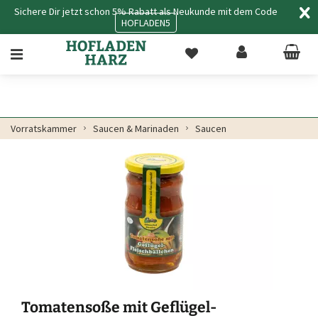
Sichere Dir jetzt schon 5% Rabatt als Neukunde mit dem Code
HOFLADEN5
Vorratskammer
Saucen & Marinaden
Saucen
Tomatensoße mit Geflügel-