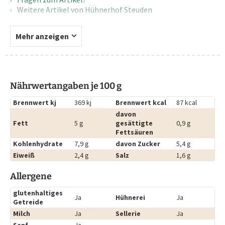
Weitere Artikel von Hühnerhof Steuden
Mehr anzeigen
Nährwertangaben je 100 g
Brennwert kj
369 kj
Brennwert kcal
87 kcal
davon
Fett
5 g
gesättigte
0,9 g
Fettsäuren
Kohlenhydrate
7,9 g
davon Zucker
5,4 g
Eiweiß
2,4 g
Salz
1,6 g
Allergene
glutenhaltiges
Ja
Hühnerei
Ja
Getreide
Milch
Ja
Sellerie
Ja
Senf
Ja