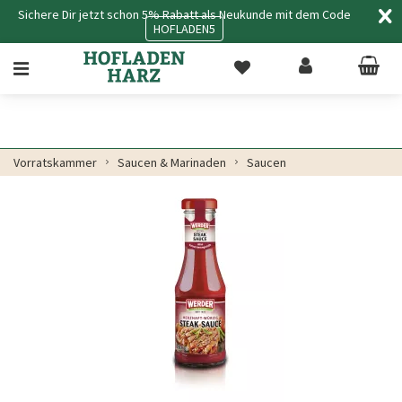
Sichere Dir jetzt schon 5% Rabatt als Neukunde mit dem Code
HOFLADEN5
Vorratskammer
Saucen & Marinaden
Saucen