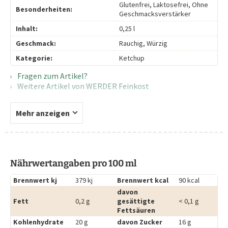
Glutenfrei, Laktosefrei, Ohne
Besonderheiten:
Geschmacksverstärker
Inhalt:
0,25 l
Geschmack:
Rauchig, Würzig
Kategorie:
Ketchup
Fragen zum Artikel?
Weitere Artikel von WERDER Feinkost
Mehr anzeigen
Nährwertangaben pro 100 ml
Brennwert kj
379 kj
Brennwert kcal
90 kcal
davon
Fett
0,2 g
gesättigte
< 0,1 g
Fettsäuren
Kohlenhydrate
20 g
davon Zucker
16 g