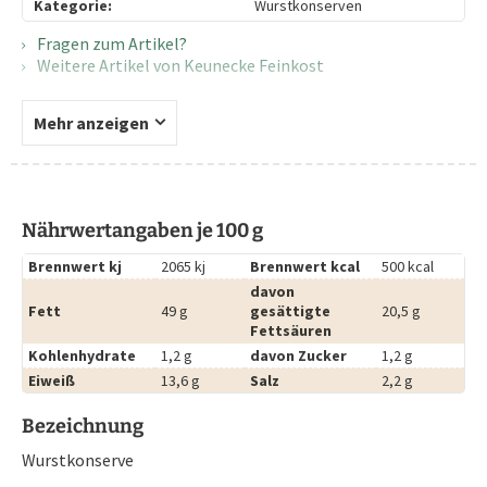
Kategorie:
Wurstkonserven
Fragen zum Artikel?
Weitere Artikel von Keunecke Feinkost
Mehr anzeigen
Nährwertangaben je 100 g
Brennwert kj
2065 kj
Brennwert kcal
500 kcal
davon
Fett
49 g
gesättigte
20,5 g
Fettsäuren
Kohlenhydrate
1,2 g
davon Zucker
1,2 g
Eiweiß
13,6 g
Salz
2,2 g
Bezeichnung
Wurstkonserve