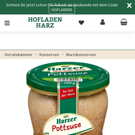
Sichere Dir jetzt schon 5% Rabatt als Neukunde mit dem Code
HOFLADEN5
Vorratskammer
Konserven
Wurstkonserven