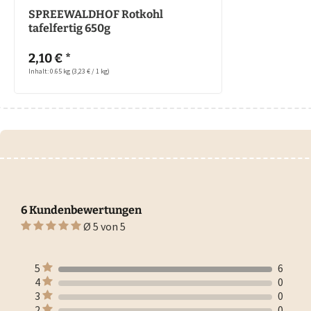
SPREEWALDHOF Rotkohl
tafelfertig 650g
2,10 € *
Inhalt: 0.65 kg
(3,23 € / 1 kg)
6 Kundenbewertungen
Ø 5 von 5
5
6
4
0
3
0
2
0