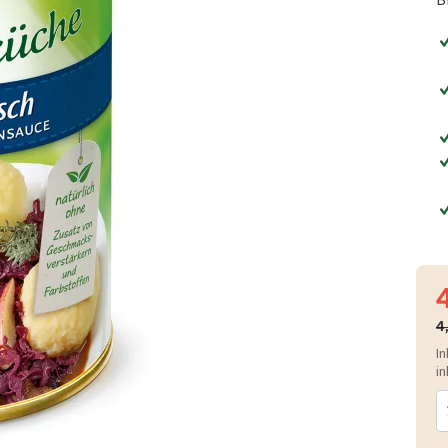
4
4
In
in