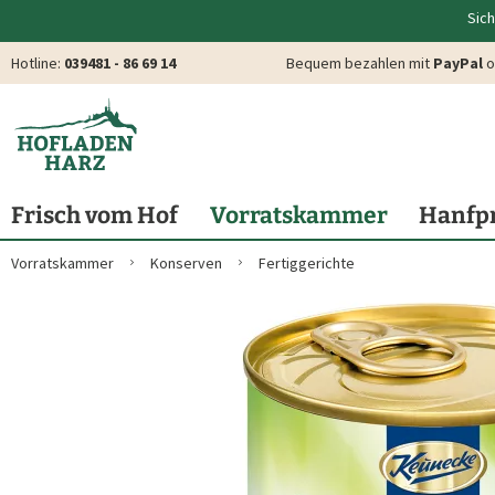
Sich
Hotline:
039481 - 86 69 14
Bequem bezahlen mit
PayPal
o
Frisch vom Hof
Vorratskammer
Hanfp
Vorratskammer
Konserven
Fertiggerichte