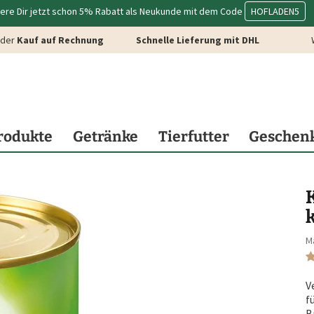
ere Dir jetzt schon 5% Rabatt als Neukunde mit dem Code
HOFLADEN5
der
Kauf auf Rechnung
Schnelle Lieferung mit DHL
rodukte
Getränke
Tierfutter
Geschen
M
V
f
B