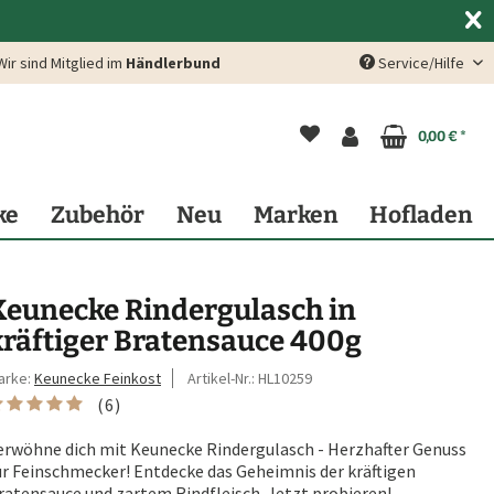
Wir sind Mitglied im
Händlerbund
Service/Hilfe
0,00 € *
ke
Zubehör
Neu
Marken
Hofladen
Keunecke Rindergulasch in
kräftiger Bratensauce 400g
arke:
Keunecke Feinkost
Artikel-Nr.:
HL10259
(
6
)
erwöhne dich mit Keunecke Rindergulasch - Herzhafter Genuss
ür Feinschmecker! Entdecke das Geheimnis der kräftigen
ratensauce und zartem Rindfleisch. Jetzt probieren!