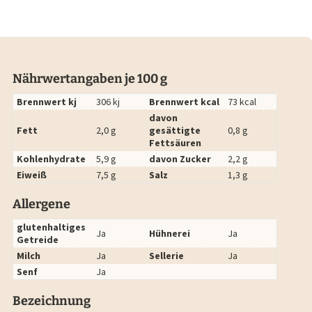
Nährwertangaben je 100 g
Brennwert kj
306 kj
Brennwert kcal
73 kcal
davon
Fett
2,0 g
gesättigte
0,8 g
Fettsäuren
Kohlenhydrate
5,9 g
davon Zucker
2,2 g
Eiweiß
7,5 g
Salz
1,3 g
Allergene
glutenhaltiges
Ja
Hühnerei
Ja
Getreide
Milch
Ja
Sellerie
Ja
Senf
Ja
Bezeichnung