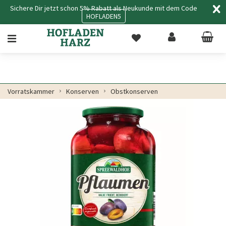
Sichere Dir jetzt schon 5% Rabatt als Neukunde mit dem Code
HOFLADEN5
Vorratskammer
Konserven
Obstkonserven