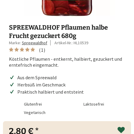
SPREEWALDHOF Pflaumen halbe
Frucht gezuckert 680g
Marke:
Spreewaldhof
Artikel-Nr.:
HL10539
(
1
)
Köstliche Pflaumen - entkernt, halbiert, gezuckert und
erntefrisch eingemacht.
Aus dem Spreewald
Herbsüß im Geschmack
Praktisch halbiert und entsteint
Glutenfrei
Laktosefrei
Vegetarisch
2,80 € *