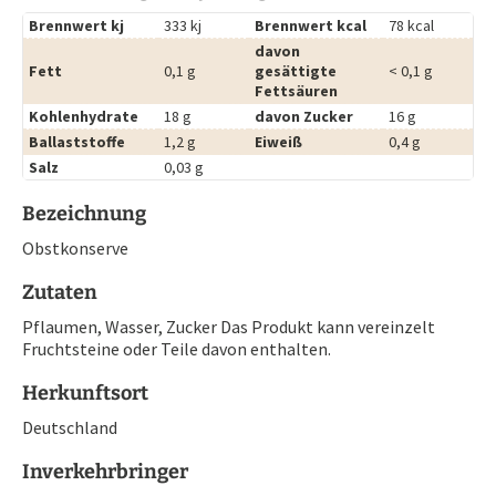
Brennwert kj
333 kj
Brennwert kcal
78 kcal
davon
Fett
0,1 g
gesättigte
< 0,1 g
Fettsäuren
Kohlenhydrate
18 g
davon Zucker
16 g
Ballaststoffe
1,2 g
Eiweiß
0,4 g
Salz
0,03 g
Bezeichnung
Obstkonserve
Zutaten
Pflaumen, Wasser, Zucker Das Produkt kann vereinzelt
Fruchtsteine oder Teile davon enthalten.
Herkunftsort
Deutschland
Inverkehrbringer