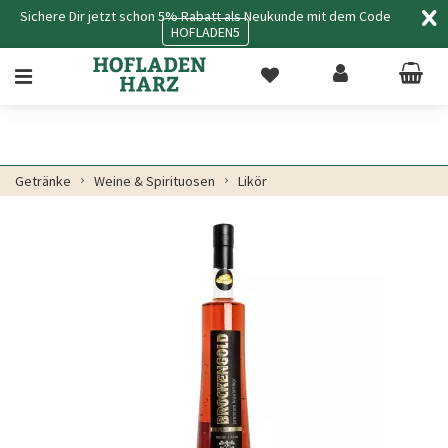
Sichere Dir jetzt schon 5% Rabatt als Neukunde mit dem Code
HOFLADEN5
Getränke
Weine & Spirituosen
Likör