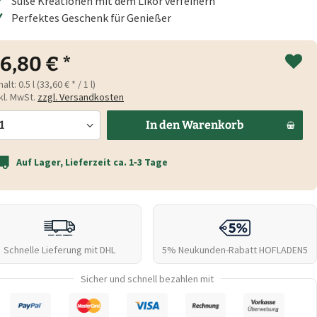
Süße Kreationen mit dem Likör verfeinern
Perfektes Geschenk für Genießer
16,80 € *
halt:
0.5 l (33,60 € * / 1 l)
kl. MwSt.
zzgl. Versandkosten
In den
Warenkorb
Auf Lager, Lieferzeit ca. 1‑3 Tage
Schnelle Lieferung mit DHL
5% Neukunden-Rabatt
HOFLADEN5
Sicher und schnell bezahlen mit