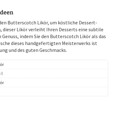
ideen
 den Butterscotch Likör, um köstliche Dessert-
dieser Likör verleiht Ihren Desserts eine subtile
 Genuss, indem Sie den Butterscotch Likör als das
asche dieses handgefertigten Meisterwerks ist
tzung und des guten Geschmacks.
kör
 l
kör