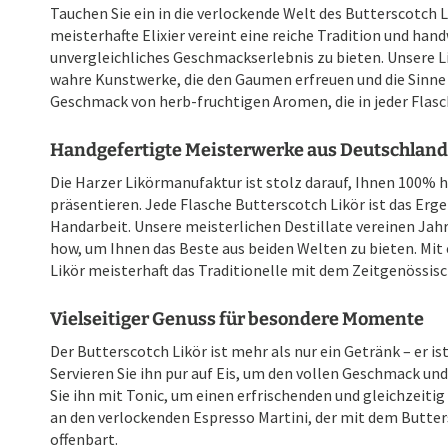
Tauchen Sie ein in die verlockende Welt des Butterscotch 
meisterhafte Elixier vereint eine reiche Tradition und han
unvergleichliches Geschmackserlebnis zu bieten. Unsere L
wahre Kunstwerke, die den Gaumen erfreuen und die Sinne 
Geschmack von herb-fruchtigen Aromen, die in jeder Flasc
Handgefertigte Meisterwerke aus Deutschland
Die Harzer Likörmanufaktur ist stolz darauf, Ihnen 100% 
präsentieren. Jede Flasche Butterscotch Likör ist das Erg
Handarbeit. Unsere meisterlichen Destillate vereinen J
how, um Ihnen das Beste aus beiden Welten zu bieten. Mit
Likör meisterhaft das Traditionelle mit dem Zeitgenössis
Vielseitiger Genuss für besondere Momente
Der Butterscotch Likör ist mehr als nur ein Getränk – er 
Servieren Sie ihn pur auf Eis, um den vollen Geschmack und
Sie ihn mit Tonic, um einen erfrischenden und gleichzeitig 
an den verlockenden Espresso Martini, der mit dem Butte
offenbart.