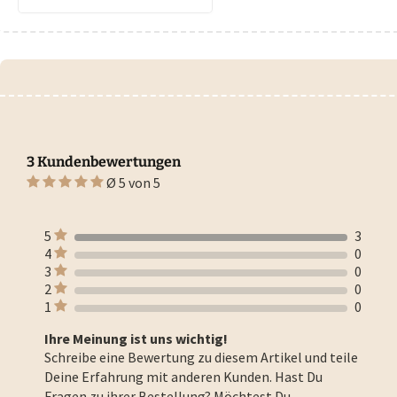
3 Kundenbewertungen
Ø 5 von 5
5
3
4
0
3
0
2
0
1
0
Ihre Meinung ist uns wichtig!
Schreibe eine Bewertung zu diesem Artikel und teile
Deine Erfahrung mit anderen Kunden. Hast Du
Fragen zu ihrer Bestellung? Möchtest Du