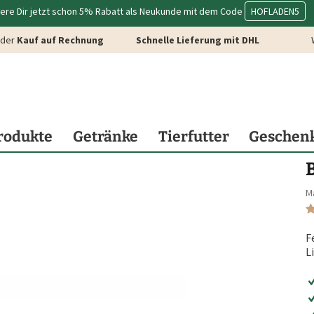
ere Dir jetzt schon 5% Rabatt als Neukunde mit dem Code
HOFLADEN5
der
Kauf auf Rechnung
Schnelle Lieferung mit DHL
rodukte
Getränke
Tierfutter
Geschen
B
M
F
L