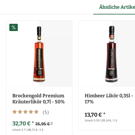
Ähnliche Artike
Brockengold Premium
Himbeer Likör 0,35l -
Kräuterlikör 0,7l - 50%
17%
(
5
)
13,70 € *
Inhalt: 0.35 l
(39,14 € / 1 l)
32,70 € *
35,95 € *
Inhalt: 0.7 l
(46,71 € / 1 l)