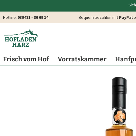
Sich
Hotline:
039481 - 86 69 14
Bequem bezahlen mit
PayPal
o
Frisch vom Hof
Vorratskammer
Hanfp