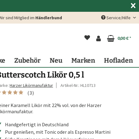
Wir sind Mitglied im
Händlerbund
Service/Hilfe
0,00 € *
ke
Zubehör
Neu
Marken
Hofladen
utterscotch Likör 0,5 l
arke:
Harzer Likörmanufaktur
Artikel-Nr.:
HL10713
(
3
)
einer Karamell Likör mit 22% vol. von der Harzer
ikörmanufaktur.
Handgefertigt in Deutschland
Pur genießen, mit Tonic oder als Espresso Martini