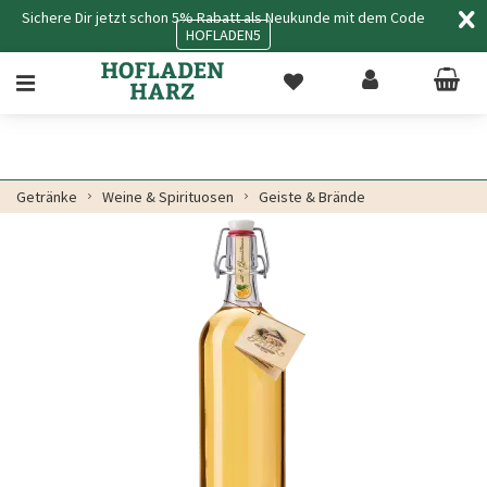
Sichere Dir jetzt schon 5% Rabatt als Neukunde mit dem Code
HOFLADEN5
Getränke
Weine & Spirituosen
Geiste & Brände