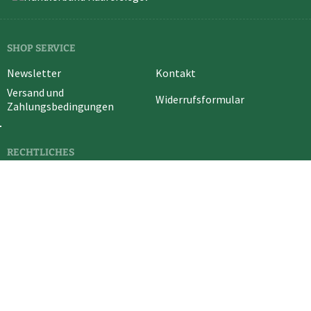
SHOP SERVICE
Newsletter
Kontakt
Versand und
Widerrufsformular
Zahlungsbedingungen
RECHTLICHES
Vertrag widerrufen
Cookie-Einstellungen
Widerrufsrecht
Datenschutz
AGB
Impressum
* Alle Preise in EUR inkl. deutscher MwSt. und ggf. zuzüglich
Versandkosten
.