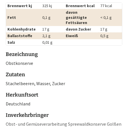
Brennwert kj
325 kj
Brennwert kcal
77 kcal
davon
Fett
0,1 g
gesättigte
< 0,1 g
Fettsäuren
Kohlenhydrate
17 g
davon Zucker
17 g
Ballaststoffe
2,1 g
Eiweiß
0,5 g
Salz
0,01 g
Bezeichnung
Obstkonserve
Zutaten
Stachelbeeren, Wasser, Zucker
Herkunftsort
Deutschland
Inverkehrbringer
Obst- und Gemüseverarbeitung Spreewaldkonserve Golßen