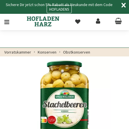
Sichere Dir jetzt schon 5% Rabatt als Neukunde mit dem Code
HOFLADEN5
Vorratskammer
Konserven
Obstkonserven