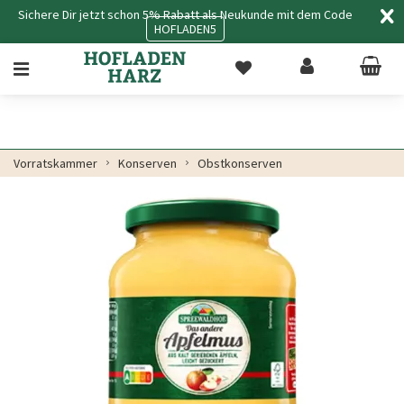
Sichere Dir jetzt schon 5% Rabatt als Neukunde mit dem Code
HOFLADEN5
Vorratskammer
Konserven
Obstkonserven