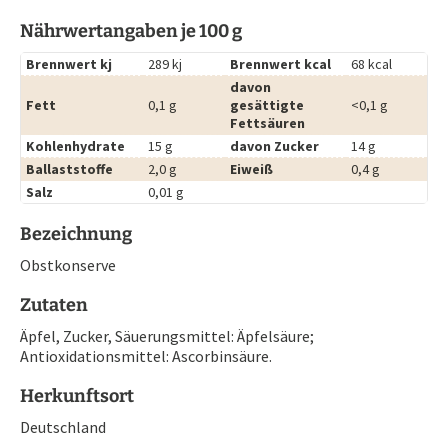
Nährwertangaben je 100 g
Brennwert kj
289 kj
Brennwert kcal
68 kcal
davon
Fett
0,1 g
gesättigte
<0,1 g
Fettsäuren
Kohlenhydrate
15 g
davon Zucker
14 g
Ballaststoffe
2,0 g
Eiweiß
0,4 g
Salz
0,01 g
Bezeichnung
Obstkonserve
Zutaten
Äpfel, Zucker, Säuerungsmittel: Äpfelsäure;
Antioxidationsmittel: Ascorbinsäure.
Herkunftsort
Deutschland