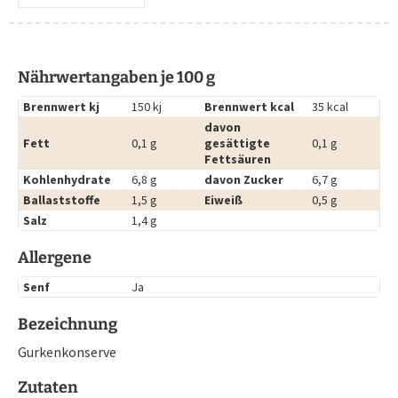
Nährwertangaben je 100 g
Brennwert kj
150 kj
Brennwert kcal
35 kcal
davon
Fett
0,1 g
gesättigte
0,1 g
Fettsäuren
Kohlenhydrate
6,8 g
davon Zucker
6,7 g
Ballaststoffe
1,5 g
Eiweiß
0,5 g
Salz
1,4 g
Allergene
Senf
Ja
Bezeichnung
Gurkenkonserve
Zutaten