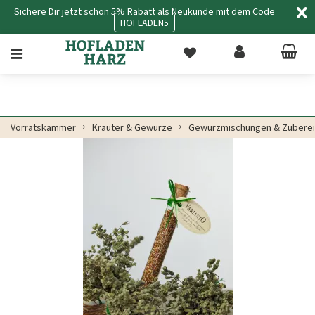
Sichere Dir jetzt schon 5% Rabatt als Neukunde mit dem Code
HOFLADEN5
Vorratskammer
Kräuter & Gewürze
Gewürzmischungen & Zubere