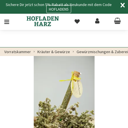
Sichere Dir jetzt schon 5% Rabatt als Neukunde mit dem Code
HOFLADEN5
Vorratskammer
Kräuter & Gewürze
Gewürzmischungen & Zubere