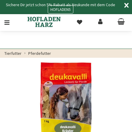
Sichere Dir jetzt schon 5% Rabatt als Neukunde mit dem Code
HOFLADEN5
Tierfutter
Pferdefutter