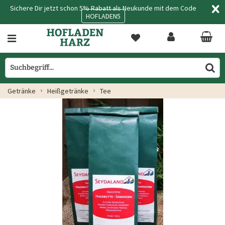
Sichere Dir jetzt schon 5% Rabatt als Neukunde mit dem Code
HOFLADEN5
Getränke
Heißgetränke
Tee