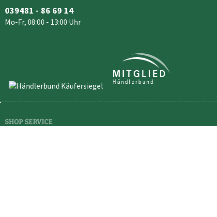
039481 - 86 69 14
Mo-Fr, 08:00 - 13:00 Uhr
SHOP SERVICE
Newsletter
Kontakt
Versand und
Widerrufsformular
Zahlungsbedingungen
RECHTLICHES
Vertrag widerrufen
Cookie-Einstellungen