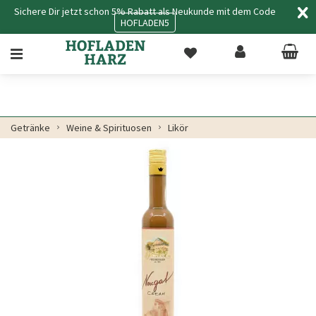
Sichere Dir jetzt schon 5% Rabatt als Neukunde mit dem Code
HOFLADEN5
Getränke
Weine & Spirituosen
Likör