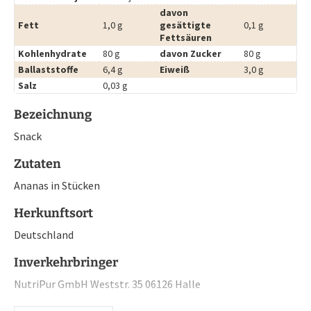
davon
Fett
1,0 g
gesättigte
0,1 g
Fettsäuren
Kohlenhydrate
80 g
davon Zucker
80 g
Ballaststoffe
6,4 g
Eiweiß
3,0 g
Salz
0,03 g
Bezeichnung
Snack
Zutaten
Ananas in Stücken
Herkunftsort
Deutschland
Inverkehrbringer
NutriPur GmbH Weststr. 35 06126 Halle