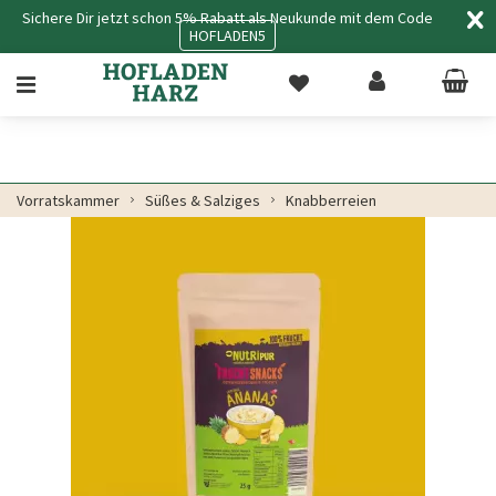
Sichere Dir jetzt schon 5% Rabatt als Neukunde mit dem Code
HOFLADEN5
Vorratskammer
Süßes & Salziges
Knabberreien