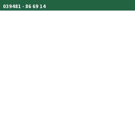
039481 - 86 69 14
Mo-Fr, 08:00 - 13:00 Uhr
SHOP SERVICE
Newsletter
Kontakt
Versand und
Widerrufsformular
Zahlungsbedingungen
RECHTLICHES
Vertrag widerrufen
Cookie-Einstellungen