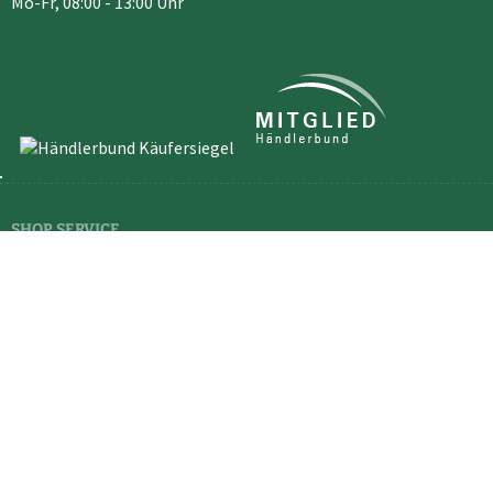
Mo-Fr, 08:00 - 13:00 Uhr
SHOP SERVICE
Newsletter
Kontakt
Versand und
Widerrufsformular
Zahlungsbedingungen
RECHTLICHES
Vertrag widerrufen
Cookie-Einstellungen
Widerrufsrecht
Datenschutz