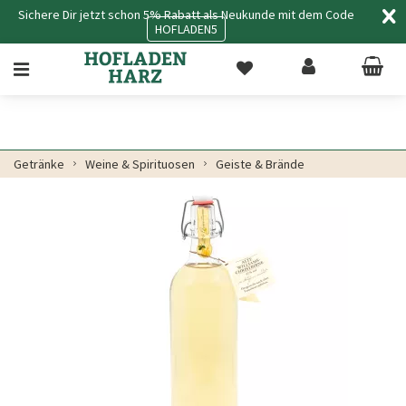
Sichere Dir jetzt schon 5% Rabatt als Neukunde mit dem Code
HOFLADEN5
Getränke
Weine & Spirituosen
Geiste & Brände