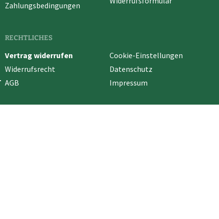
Widerrufsformular
Zahlungsbedingungen
RECHTLICHES
Vertrag widerrufen
Cookie-Einstellungen
Widerrufsrecht
Datenschutz
AGB
Impressum
* Alle Preise in EUR inkl. deutscher MwSt. und ggf. zuzüglich
Versandkosten
.
Vertrag widerrufen
Cookie-Einstellungen
Händler-Login
Hilfe / Support
Kontakt
Versand und Zahlungsbedingungen
Widerrufsrecht
Datenschutz
AGB
Impressum
© 2026 HOFLADEN HARZ | UMSETZUNG
KUZO MEDIA