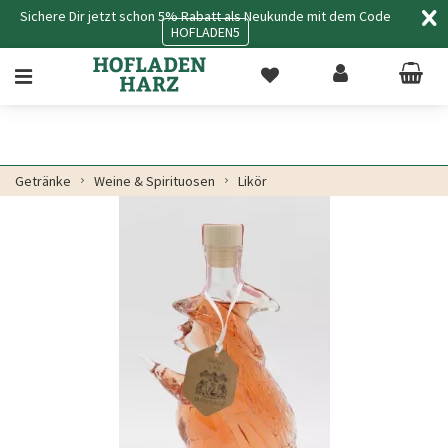
Sichere Dir jetzt schon 5% Rabatt als Neukunde mit dem Code
HOFLADEN5
Getränke
Weine & Spirituosen
Likör