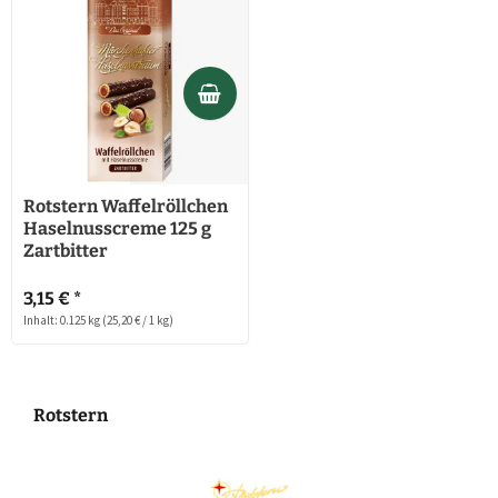
Rotstern Waffelröllchen
Haselnusscreme 125 g
Zartbitter
3,15 € *
Inhalt: 0.125 kg
(25,20 € / 1 kg)
Rotstern