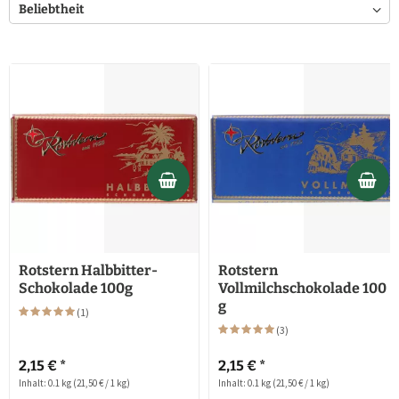
Rotstern Halbbitter-
Rotstern
Schokolade 100g
Vollmilchschokolade 100
g
(
1
)
(
3
)
2,15 € *
2,15 € *
Inhalt: 0.1 kg
(21,50 € / 1 kg)
Inhalt: 0.1 kg
(21,50 € / 1 kg)