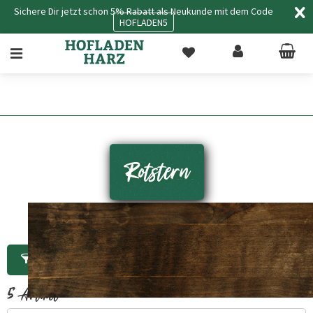
Sichere Dir jetzt schon 5% Rabatt als Neukunde mit dem Code
HOFLADEN5
Rotstern
Filtern
5
Artikel