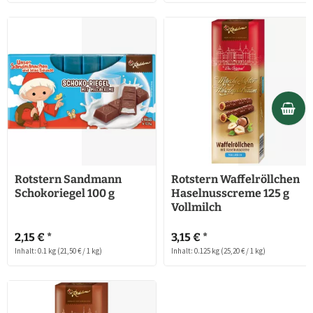
Rotstern Sandmann
Rotstern Waffelröllchen
Schokoriegel 100 g
Haselnusscreme 125 g
Vollmilch
2,15 € *
3,15 € *
Inhalt: 0.1 kg
(21,50 € / 1 kg)
Inhalt: 0.125 kg
(25,20 € / 1 kg)