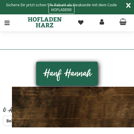
Sichere Dir jetzt schon 5% Rabatt als Neukunde mit dem Code
HOFLADEN5
Hanf Hannah
0
Artikel