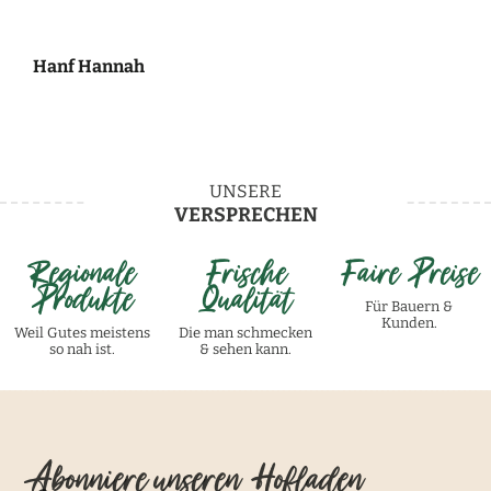
Hanf Hannah
UNSERE
VERSPRECHEN
Regionale
Frische
Faire Preise
Produkte
Qualität
Für Bauern &
Kunden.
Weil Gutes meistens
Die man schmecken
so nah ist.
& sehen kann.
Abonniere unseren Hofladen